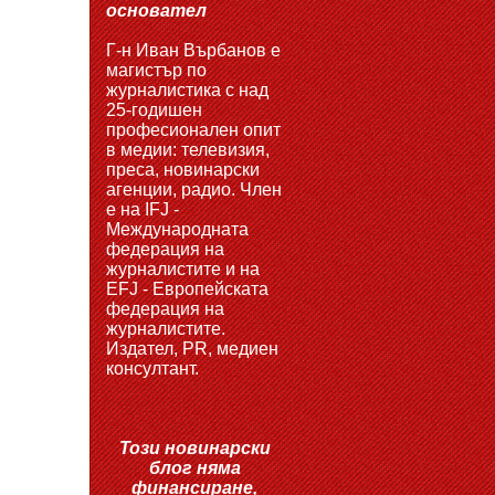
основател
Г-н Иван Върбанов е
магистър по
журналистика с над
25-годишен
професионален опит
в медии: телевизия,
преса, новинарски
агенции, радио. Член
е на IFJ -
Международната
федерация на
журналистите и на
EFJ - Европейската
федерация на
журналистите.
Издател, PR, медиен
консултант.
Този новинарски
блог няма
финансиране,