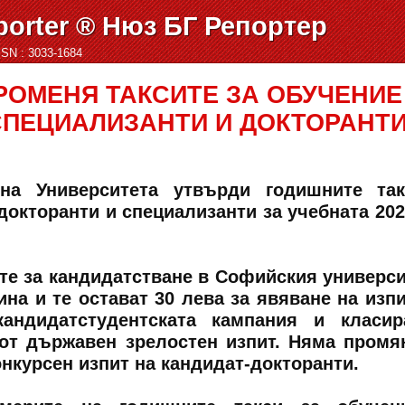
orter ® Нюз БГ Репортер
ISSN : 3033-1684
РОМЕНЯ ТАКСИТЕ ЗА ОБУЧЕНИЕ
СПЕЦИАЛИЗАНТИ И ДОКТОРАНТ
на Университета утвърди годишните так
докторанти и специализанти за учебната 202
те за кандидатстване в Софийския универси
ина и те остават 30 лева за явяване на изпи
андидатстудентската кампания и класир
 от държавен зрелостен изпит. Няма промя
конкурсен изпит на кандидат-докторанти.