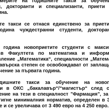
мерите на годишните такси за обучен
и, докторанти и специализанти, приети
ина.
те такси се отнася единствено за приет
година чуждестранни студенти, доктора
 година новоприетите студенти с макси
ъв Факултета по математика и информа
ление „Математика“, специалности „Матем
лавърска степен се освобождават от заплащ
чение за първата година.
дишните такси за обучение на новоп
ти в ОКС „бакалавър“/“магистър“ след 
ение на тези в специалност "Фармация", за
стигне минималния норматив, определен в 
 и се увеличава от 3 490 евро на 4 250 евро.