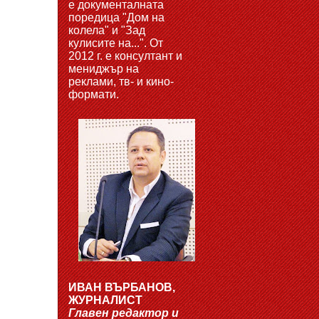
е документалната
поредица "Дом на
колела" и "Зад
кулисите на...". От
2012 г. е консултант и
мениджър на
реклами, тв- и кино-
формати.
ИВАН ВЪРБАНОВ,
ЖУРНАЛИСТ
Главен редактор и