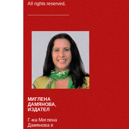
All rights reserved.
МИГЛЕНА
ДАМЯНОВА,
ИЗДАТЕЛ
Г-жа Миглена
Дамянова е