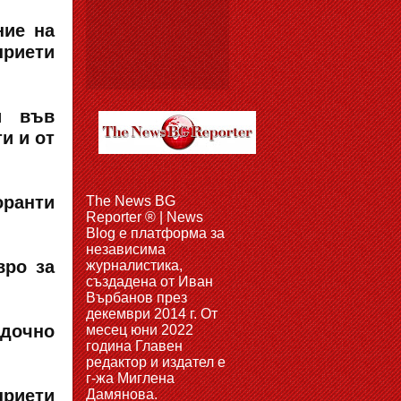
ние на
приети
и във
и и от
оранти
The News BG
Reporter ® | News
Blog e платформа за
независима
вро за
журналистика,
създадена от Иван
Върбанов през
декември 2014 г. От
адочно
месец юни 2022
година Главен
редактор и издател е
г-жа Миглена
приети
Дамянова.