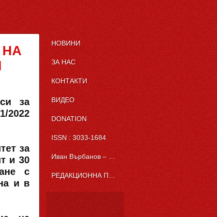
НОВИНИ
 НА
ЗА НАС
И
КОНТАКТИ
ВИДЕО
си за
1/2022
DONATION
ISSN : 3033-1684
тет за
Иван Върбанов – журналист | The News BG Reporter
т и 30
ане с
РЕДАКЦИОННА ПОЛИТИКА НА THE NEWS BG REPORTER
на и в