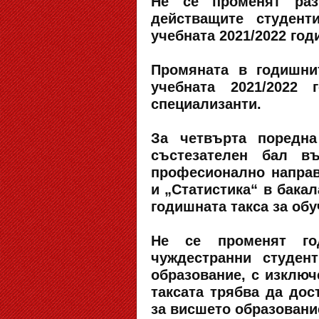
Не се променят раз
действащите студент
учебната 2021/2022 год
Промяната в годишни
учебната 2021/2022 
специализанти.
За четвърта поредна
състезателен бал в
професионално направ
и „Статистика“ в бака
годишната такса за обу
Не се променят го
чуждестранни студен
образование, с изключ
таксата трябва да до
за висшето образование