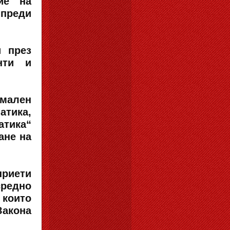
ие на
 преди
и през
нти и
мален
тика,
атика“
ане на
риети
средно
 които
Закона