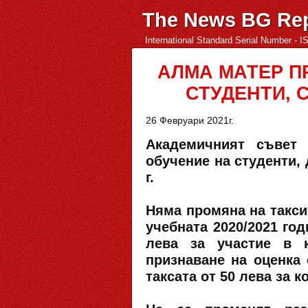
The News BG Rep
International Standard Serial Number - 
АЛМА МАТЕР П
СТУДЕНТИ, 
26 Февруари 2021г.
Академичният съвет 
обучение на студенти, 
г.
Няма промяна на такси
учебната 2020/2021 год
лева за участие в к
признаване на оценка
таксата от 50 лева за 