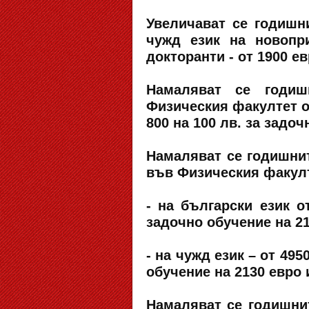
Увеличават се годишн
чужд език на новопр
докторанти - от 1900 ев
Намаляват се годиш
Физическия факултет от
800 на 100 лв. за задоч
Намаляват се годишнит
във Физическия факул
- на български език о
задочно обучение на 21
- на чужд език – от 49
обучение на 2130 евро
Намаляват се годишнит