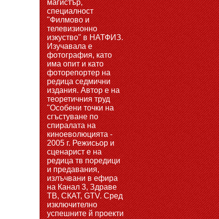
магистър,
специалност
"Филмово и
телевизионно
изкуство" в НАТФИЗ.
Изучавала е
фотография, като
има опит и като
фоторепортер на
редица седмични
издания. Автор е на
теоретичния труд
"Особени точки на
сгъстуване по
спиралата на
киноеволюцията -
2005 г. Режисьор и
сценарист е на
редица тв поредици
и предавания,
излъчвани в ефира
на Канал 3, Здраве
ТВ, СКАТ, GTV. Сред
изключително
успешните й проекти