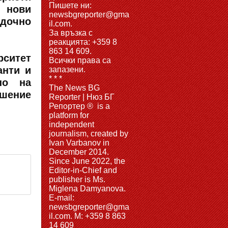
Пишете ни:
 нови
newsbgreporter@gma
адочно
il.com.
За връзка с
реакцията: +359 8
863 14 609.
ситет
Всички права са
анти и
запазени.
* * *
но на
The News BG
ешение
Reporter | Нюз БГ
Репортер ® is a
platform for
independent
journalism, created by
Ivan Varbanov in
December 2014.
Since June 2022, the
Editor-in-Chief and
publisher is Ms.
Miglena Damyanova.
Е-mail:
newsbgreporter@gma
il.com. M: +359 8 863
14 609