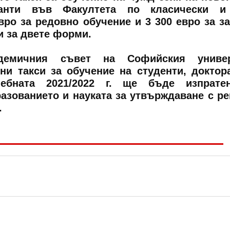
ранти във Факултета по класически и
вро за редовно обучение и 3 300 евро за з
и за двете форми.
демичния съвет на Софийския универ
ни такси за обучение на студенти, доктор
чебната 2021/2022 г. ще бъде изпрате
азованието и науката за утвърждаване с р
.