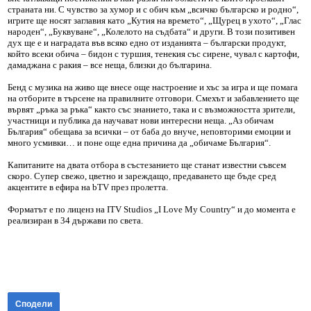
страната ни. С чувство за хумор и с обич към „всичко българско и родно“,
игрите ще носят заглавия като „Кутия на времето“, „Щурец в ухото“, „Глас
народен“, „Буквуване“, „Колелото на съдбата“ и други. В този позитивен
дух ще е и наградата във всяко едно от изданията – български продукт,
който всеки обича – бидон с туршия, тенекия със сирене, чувал с картофи,
дамаджана с ракия – все неща, близки до българина.
Бенд с музика на живо ще внесе още настроение и хъс за игра и ще помага
на отборите в търсене на правилните отговори. Смехът и забавлението ще
вървят „ръка за ръка“ както със знанието, така и с възможността зрители,
участници и публика да научават нови интересни неща. „Аз обичам
България“ обещава за всички – от баба до внуче, неповторими емоции и
много усмивки… и поне още една причина да „обичаме България“.
Капитаните на двата отбора в състезанието ще станат известни съвсем
скоро. Супер свежо, цветно и зареждащо, предаването ще бъде сред
акцентите в ефира на bTV през пролетта.
Форматът е по лиценз на ITV Studios „I Love My Country“ и до момента е
реализиран в 34 държави по света.
Сподели