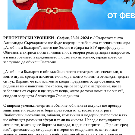
РЕПОРТЕРСКИ ХРОНИКИ - София, 23.01.2024 г. /
Очарователната
Александра Сърчаджиева ще бъде водеща на забавната телевизионна игра
„Аз обичам България“, която ще блесне в ефира на bTV през февруари.
Обичаната актриса влиза в главната и отговорна роля да задава въпросите,
а и настроението в предаването, посветено на всичко, заради което си
заслужава да обичаш България.
„Аз обичам България и обикаляйки я често с театралните спектакли, в
които играя, срещам изключителни хора, които живеят и отглеждат децата
си тук. Вярвам, че всички, които гледат предаването, ще осъзнаят, че
родината ни е наистина прекрасна, ще се заредят с настроение, ще се
забавляват от сърце и ще научат неща, които до този момент не знаят“,
споделя водещата Александра Сърчаджиева.
С широка усмивка, енергия и обаяние, обичаната актриса ще преведе
капитаните и техните отбори през всеки от кръговете на играта.
Любопитни, неочаквани, забавни, тематични и модерни, въпросите в тях
ще обхващат различни сфери и теми на живота. Наред с популярните
личности, които ще се борят за награда, в една от игрите – „Героите сред
нас“, зрителите ще се срещат и с герои от ежедневието, които имат
впечатляващи постижения в най-различни области и с които прославят