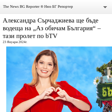
The News BG Reporter ® Нюз БГ Репортер
Александра Сърчаджиева ще бъде
НОВИНИ
водеща на „Аз обичам България“ –
ЗА НАС
тази пролет по bTV
23 Януари 2024г.
КОНТАКТИ
ВИДЕО
DONATION
ISSN : 3033-1684
Иван Върбанов – журналист | The News BG Reporter
РЕДАКЦИОННА ПОЛИТИКА НА THE NEWS BG REPORTER