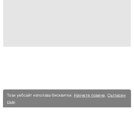
Този уебсайт използва бисквитки.
Научете повече
.
Съгласен
съм
.
В момента разглеждате олекотената мобилна версия на уебсайта.
Към
пълната версия.