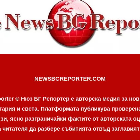
NEWSBGREPORTER.COM
orter ® Нюз БГ Репортер е авторска медия за нов
гария и света. Платформата публикува провере
и, ясно разграничaйки фактите от авторската оц
а читателя да разбере събитията отвъд заглавият