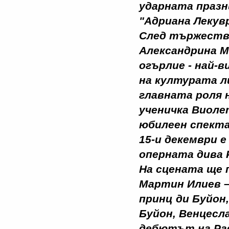
ударната празн
"Адриана Лекув
След тържестве
Александрина М
огърлие - най-
на културата л
главната роля 
ученичка Виоле
юбилеен спекта
15-и декември 
оперната дива 
На сцената ще 
Мартин Илиев –
принц ди Буйон
Буйон, Венцесл
дебютът на Рад