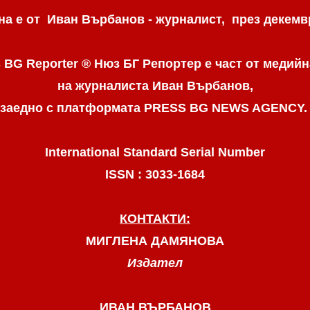
а е от Иван Върбанов - журналист, през декемвр
 BG Reporter ® Нюз БГ Репортер
е част от медийн
на журналиста Иван Върбанов,
заедно с платформата PRESS BG NEWS AGENCY
International Standard Serial Number
ISSN : 3033-1684
КОНТАКТИ:
МИГЛЕНА ДАМЯНОВА
Издател
ИВАН ВЪРБАНОВ