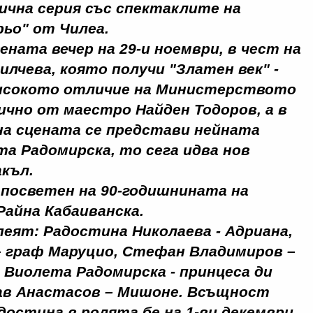
ична серия със спектаклите на
рьо" от Чилеа.
ната вечер на 29-и ноември, в чест на
илчева, която получи "Златен век" -
високото отличие на Министерството
ично от маестро Найден Тодоров, а в
на сцената се представи нейната
та Радомирска, то сега идва нов
къл.
е посветен на 90-годишнината на
Райна Кабаиванска.
пеят:
Радостина Николаева - Адриана,
 граф Маруцио, Стефан Владимиров –
, Виолета Радомирска - принцеса ди
ав Анастасов – Мишоне. Всъщност
остина в ролята бе на 1-ви декември.