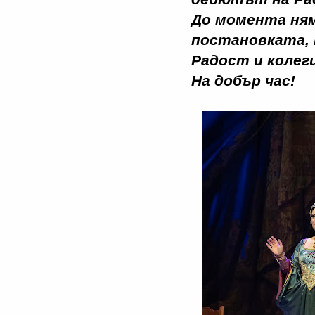
До момента ням
постановката, 
Радост и колег
На добър час!