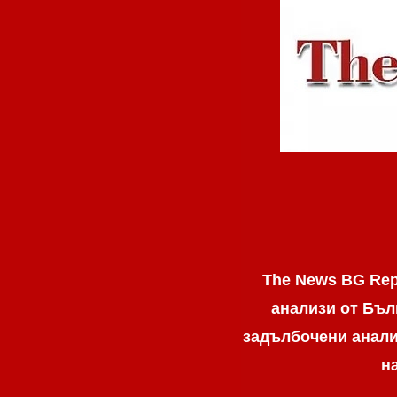
The News BG Rep
анализи от Бъл
задълбочени анализ
н