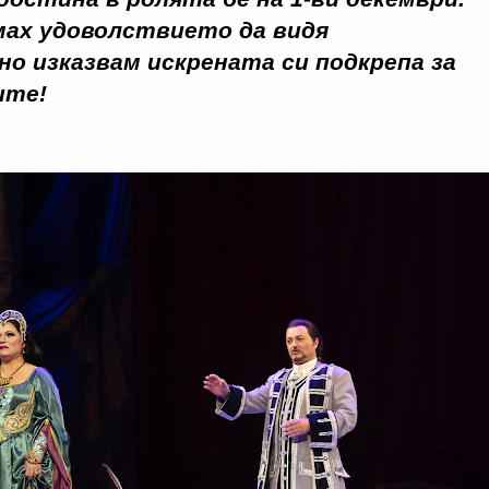
ах удоволствието да видя
но изказвам искрената си подкрепа за
ите!