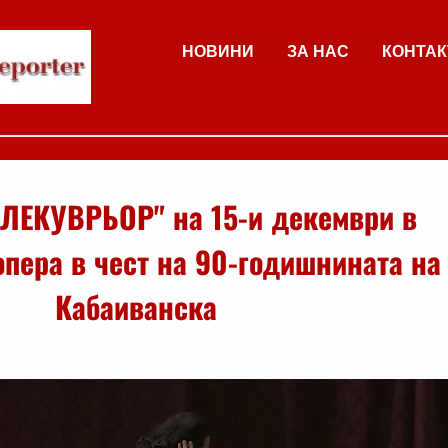
НОВИНИ
ЗА НАС
КОНТАК
ЛЕКУВРЬОР" на 15-и декември в
пера в чест на 90-годишнината на
Кабаиванска