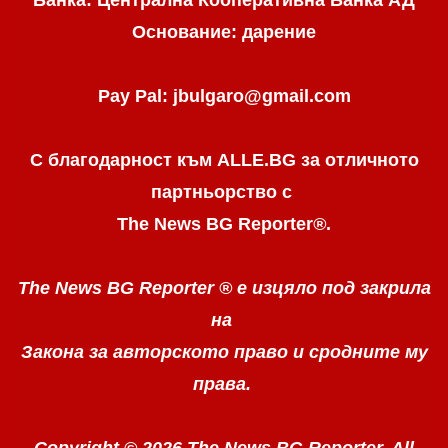
Банка: Централна Кооперативна Банка АД
Основание: дарение
Pay Pal: jbulgaro@gmail.com
С благодарност към ALLE.BG
за отличното
партньорство с
The News BG Reporter
®
.
The News BG Reporter ®
е изцяло под закрила
на
Закона за авторското право
и сродните му
права.