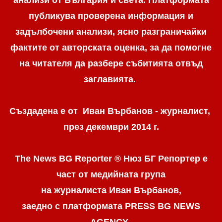
анализи от България и света. Платформата
публикува проверена информация и
задълбочени анализи, ясно разграничaйки
фактите от авторската оценка, за да помогне
на читателя да разбере събитията отвъд
заглавията.
Създадена е от Иван Върбанов - журналист,
през декември 2014 г.
The News BG Reporter ® Нюз БГ Репортер
е
част от медийната група
на журналиста Иван Върбанов,
заедно с платформата PRESS BG NEWS