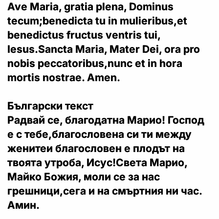
Ave Maria, gratia plena, Dominus
tecum;benedicta tu in mulieribus,et
benedictus fructus ventris tui,
Iesus.Sancta Maria, Mater Dei, ora pro
nobis peccatoribus,nunc et in hora
mortis nostrae. Amen.
Български текст
Радвай се, благодатна Марио! Господ
е с тебе,благословена си ти между
женитеи благословен е плодът на
твоята утроба, Исус!Света Марио,
Майко Божия, моли се за нас
грешници,сега и на смъртния ни час.
Амин.