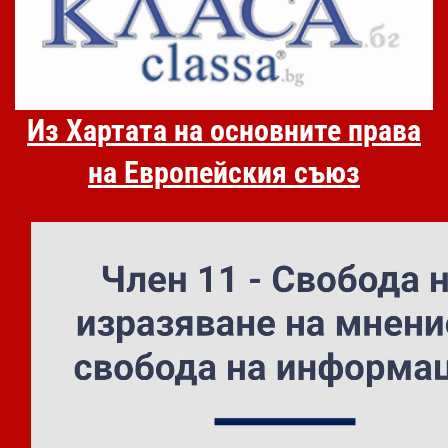
Из Хартата на основните права
на Европейския съюз